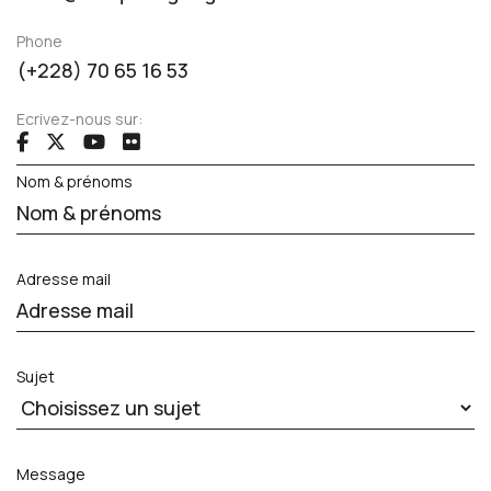
Phone
(+228) 70 65 16 53
Ecrivez-nous sur:
fab
fa-
fab
fab
fa-
brands
fa-
fa-
facebook-
fa-
youtube
flickr
Nom & prénoms
f
x-
twitter
Adresse mail
Sujet
Message