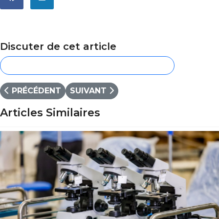
Discuter de cet article
CONNECTEZ-VOUS POUR COMMENTER
ARTICLE PRÉCÉDENT : LA SECRÉTAIRE EN MODE TU
ARTICLE SUIVANT : GESTION ADMIN
PRÉCÉDENT
SUIVANT
Articles Similaires